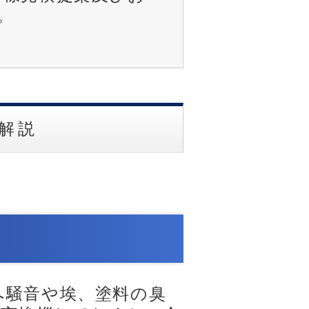
。
解説
へ騒音や埃、塗料の臭