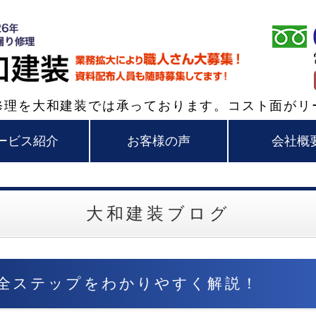
和歌山・大阪の外壁
修理を大和建装では承っております。コスト面がリ
ービス紹介
お客様の声
会社概
大和建装ブログ
全ステップをわかりやすく解説！