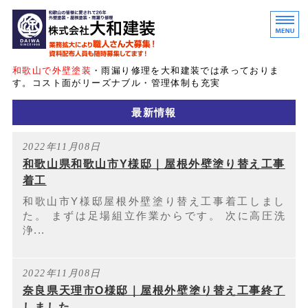
和歌山・大阪の外壁塗装・
和歌山で外壁塗装
・雨漏り修理を大和建装では承っておりま
す。コスト面がリーズナブル・管理体制も充実
最新情報
ホーム
サービス紹介
2022年11月08日
和歌山県和歌山市Y様邸｜屋根外壁塗り替え工事
お客様の声
着工
会社概要
和歌山市Y様邸屋根外壁塗り替え工事着工しまし
た。 まずは足場組立作業からです。 次に高圧洗
お問い合わせ
浄...
2022年11月08日
奈良県天理市O様邸｜屋根外壁塗り替え工事終了
しました。