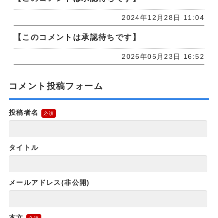
2024年12月28日 11:04
【このコメントは承認待ちです】
2026年05月23日 16:52
コメント投稿フォーム
投稿者名
タイトル
メールアドレス(非公開)
本文