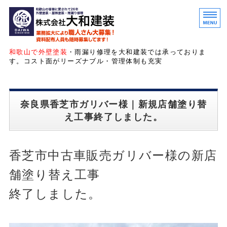
和歌山・大阪の外壁塗装・
和歌山で外壁塗装
・雨漏り修理を大和建装では承っておりま
す。コスト面がリーズナブル・管理体制も充実
ホーム
奈良県香芝市ガリバー様｜新規店舗塗り替
サービス紹介
え工事終了しました。
お客様の声
会社概要
香芝市中古車販売ガリバー様の新店
お問い合わせ
舗塗り替え工事
終了しました。