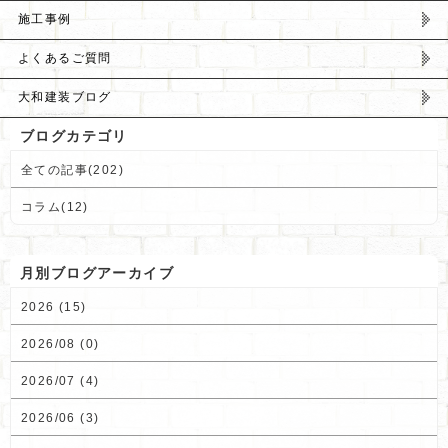
施工事例
よくあるご質問
大和建装ブログ
ブログカテゴリ
全ての記事(202)
コラム(12)
月別ブログアーカイブ
2026 (15)
2026/08 (0)
2026/07 (4)
2026/06 (3)