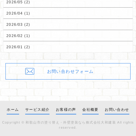
2026/05 (2)
2026/04 (1)
2026/03 (2)
2026/02 (1)
2026/01 (2)
お問い合わせフォーム
ホーム
サービス紹介
お客様の声
会社概要
お問い合わせ
Copyright ©
和歌山市の塗り替え・外壁塗装なら株式会社大和建装
All rights
reserved.