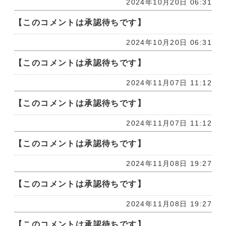
2024年10月20日 06:31
【このコメントは承認待ちです】
2024年10月20日 06:31
【このコメントは承認待ちです】
2024年11月07日 11:12
【このコメントは承認待ちです】
2024年11月07日 11:12
【このコメントは承認待ちです】
2024年11月08日 19:27
【このコメントは承認待ちです】
2024年11月08日 19:27
【このコメントは承認待ちです】